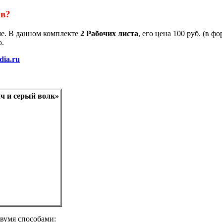
ов?
ме. В данном комплекте
2 Рабочих листа
, его цена 100 руб. (в ф
ю.
dia.ru
ич и серый волк»
двумя способами: