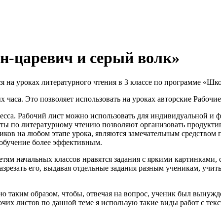
ан-царевич и серый волк»
 на уроках литературного чтения в 3 классе по программе «Школа
х часа. Это позволяет использовать на уроках авторские Рабочи
есса. Рабочий лист можно использовать для индивидуальной и ф
исты по литературному чтению позволяют организовать продукт
иков на любом этапе урока, являются замечательным средством 
о обучение более эффективным.
Детям начальных классов нравятся задания с яркими картинками, 
разрезать его, выдавая отдельные задания разным ученикам, учи
 таким образом, чтобы, отвечая на вопрос, ученик был вынужде
их листов по данной теме я использую такие виды работ с текс