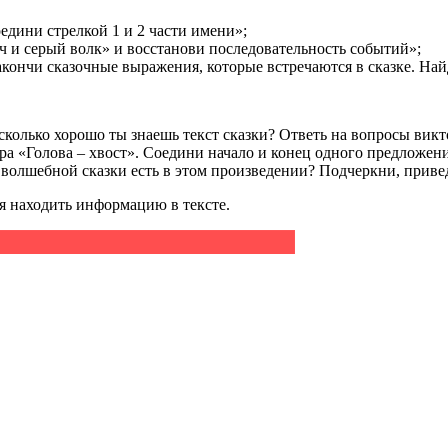
едини стрелкой 1 и 2 части имени»;
ч и серый волк» и восстанови последовательность событий»;
кончи сказочные выражения, которые встречаются в сказке. Найд
сколько хорошо ты знаешь текст сказки? Ответь на вопросы викт
а «Голова – хвост». Соедини начало и конец одного предложения
волшебной сказки есть в этом произведении? Подчеркни, привед
я находить информацию в тексте.