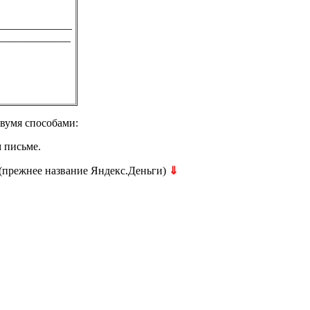
_____________
_____________
двумя способами:
м письме.
(прежнее название Яндекс.Деньги)
⇓