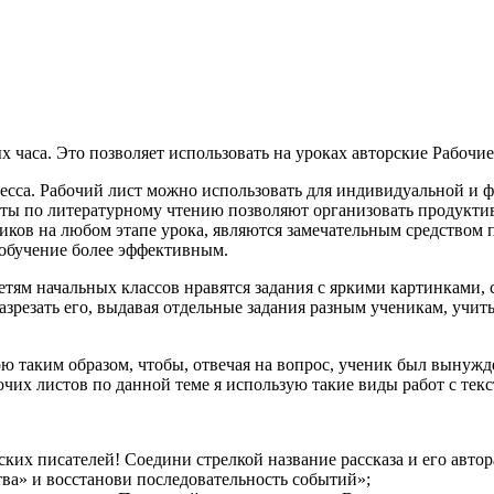
х часа. Это позволяет использовать на уроках авторские Рабоч
есса. Рабочий лист можно использовать для индивидуальной и ф
исты по литературному чтению позволяют организовать продукт
иков на любом этапе урока, являются замечательным средством 
о обучение более эффективным.
Детям начальных классов нравятся задания с яркими картинками, 
разрезать его, выдавая отдельные задания разным ученикам, учи
 таким образом, чтобы, отвечая на вопрос, ученик был вынужде
их листов по данной теме я использую такие виды работ с текс
ских писателей! Соедини стрелкой название рассказа и его автор
тва» и восстанови последовательность событий»;