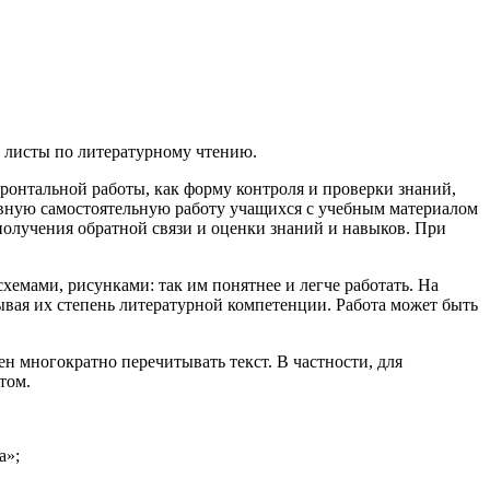
ие листы по литературному чтению.
ронтальной работы, как форму контроля и проверки знаний,
ивную самостоятельную работу учащихся с учебным материалом
получения обратной связи и оценки знаний и навыков. При
схемами, рисунками: так им понятнее и легче работать. На
тывая их степень литературной компетенции. Работа может быть
н многократно перечитывать текст. В частности, для
том.
а»;