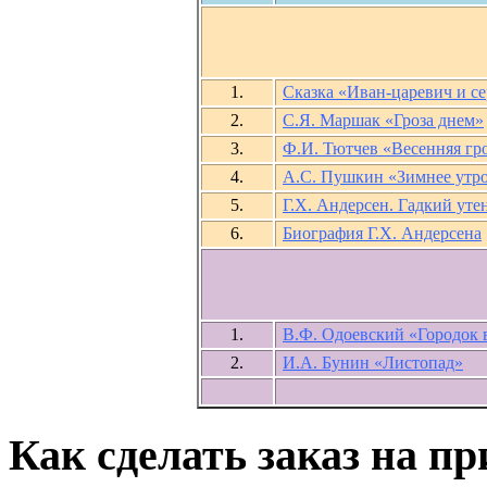
1.
Сказка «Иван-царевич и с
2.
С.Я. Маршак «Гроза днем»
3.
Ф.И. Тютчев «Весенняя гр
4.
А.С. Пушкин «Зимнее утр
5.
Г.Х. Андерсен. Гадкий уте
6.
Биография Г.Х. Андерсена
1.
В.Ф. Одоевский «Городок 
2.
И.А. Бунин «Листопад»
Как сделать заказ на п