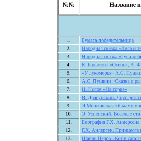
№№
Название п
1.
Бумага-победительница
2.
Народная сказка «Лиса и т
3.
Народная сказка «Гуси-леб
4.
К. Бальмонт «Осень», А. 
5.
«У лукоморья» А.С. Пушк
6.
А.С. Пушкин «Cказка о ры
7.
Н. Носов «На горке»
8.
В. Драгунский. Друг детст
9.
Э.Мошковская «Я маму мо
10.
Э. Успенский. Веселые сти
11.
Биография Г.Х. Андерсена
12.
Г.Х. Андерсен. Принцесса
13.
Шарль Перро «Кот в сапог