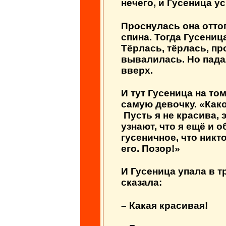
нечего, и Гусеница ус
Проснулась она оттог
спина. Тогда Гусениц
Тёрлась, тёрлась, пр
вывалилась. Но падал
вверх.
И тут Гусеница на то
самую девочку. «Како
Пусть я не красива, э
узнают, что я ещё и 
гусеничное, что никт
его. Позор!»
И Гусеница упала в т
сказала:
– Какая красивая!