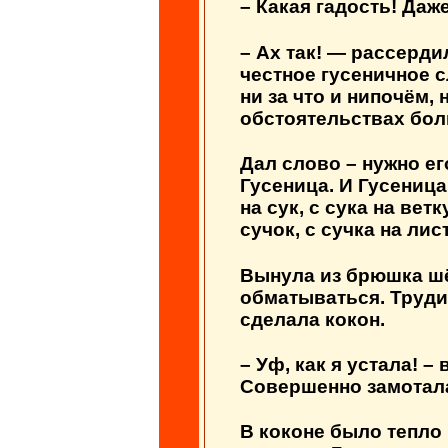
– Какая гадость! Даж
– Ах так! — рассерди
честное гусеничное сл
ни за что и нипочём, 
обстоятельствах бол
Дал слово – нужно ег
Гусеница. И Гусеница
на сук, с сука на ветк
сучок, с сучка на лис
Вынула из брюшка шё
обматываться. Труди
сделала кокон.
– Уф, как я устала! –
Совершенно замотал
В коконе было тепло