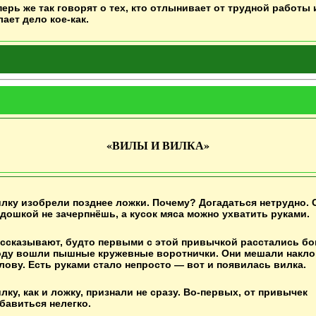
перь же так говорят о тех, кто отлынивает от трудной работы
лает дело кое-как.
«
ВИЛЫ И ВИЛКА
»
лку изобрели позднее ложки. Почему? Догадаться нетрудно. 
дошкой не зачерпнёшь, а кусок мяса можно ухватить руками.
ссказывают, будто первыми с этой привычкой расстались бог
ду вошли пышные кружевные воротнички. Они мешали накло
лову. Есть руками стало непросто — вот и появилась вилка.
лку, как и ложку, признали не сразу. Во-первых, от привычек
бавиться нелегко.