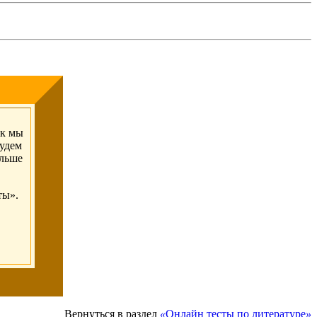
ак мы
будем
альше
ты».
Вернуться в раздел
«
Онлайн тесты по литературе
»