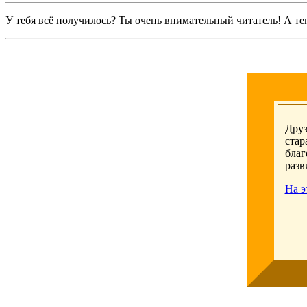
У тебя всё получилось? Ты очень внимательный читатель! А т
Друз
стар
благ
разв
На э