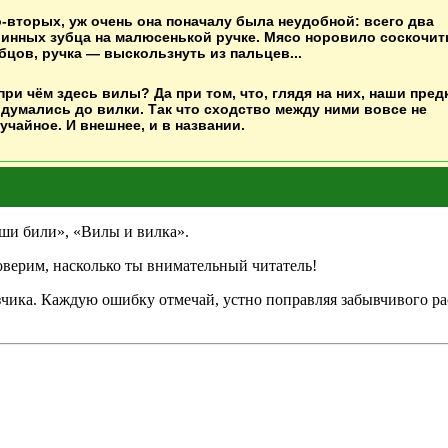
-вторых, уж очень она поначалу была неудобной: всего два
инных зубца на малюсенькой ручке. Мясо норовило соскочит
бцов, ручка — выскользнуть из пальцев...
при чём здесь вилы? Да при том, что, глядя на них, наши пред
думались до вилки. Так что сходство между ними вовсе не
учайное. И внешнее, и в названии.
ши били», «Вилы и вилка».
оверим, насколько ты внимательный читатель!
азчика. Каждую ошибку отмечай, устно поправляя забывчивого ра