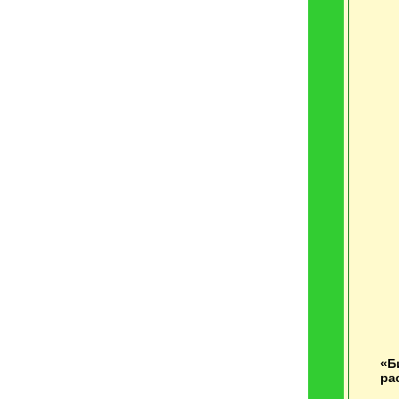
«Б
ра