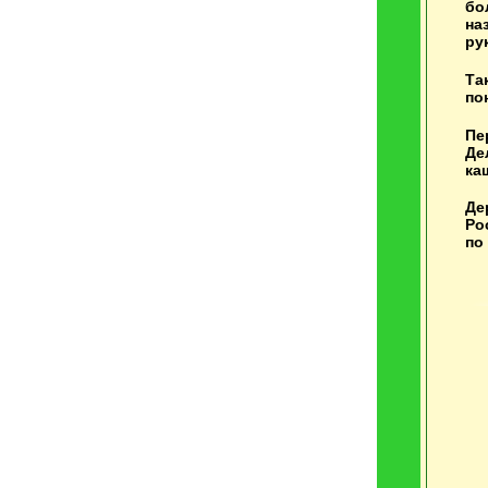
бо
на
ру
Та
по
Пе
Де
ка
Де
Ро
по