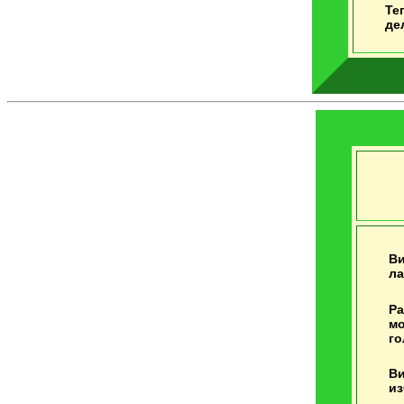
Те
де
Ви
ла
Ра
мо
го
Ви
из