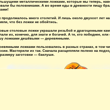
льшущими металлическими ложками, которые мы теперь, нав
звали бы половниками. А во время еды в древности пищу бр
ками!
к продолжалось много столетий. И лишь около двухсот лет на
няли, что без ложки не обойтись.
рвые столовые ложки украшали резьбой и драгоценными кам
лали их, конечно, для знати и богачей. А те, кто победнее, ели 
шу ложками дешёвыми — деревянными.
ревянными ложками пользовались в разных странах, в том чи
ссии. Мастерили их так. Сначала расщепляли полено на подх
 размеру заготовки — баклуши.