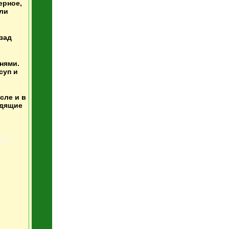
ерное,
али
зад
нями.
суп и
сле и в
одящие