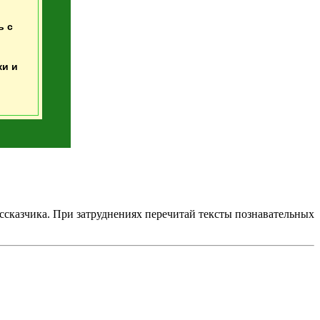
ь с
ки и
ссказчика. При затруднениях перечитай тексты познавательных