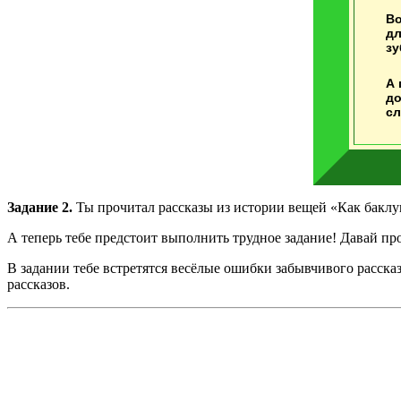
Во
дл
зу
А 
до
сл
Задание 2.
Ты прочитал рассказы из истории вещей «Как баклу
А теперь тебе предстоит выполнить трудное задание! Давай пр
В задании тебе встретятся весёлые ошибки забывчивого расск
рассказов.