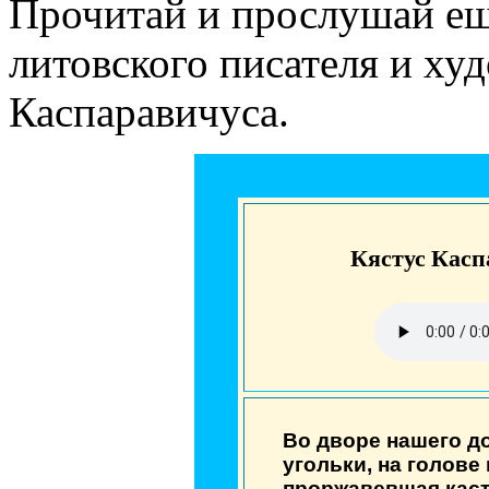
Прочитай и прослушай ещ
литовского писателя и ху
Каспаравичуса.
Кястус Касп
Во дворе нашего до
угольки, на голове
проржавевшая кастр