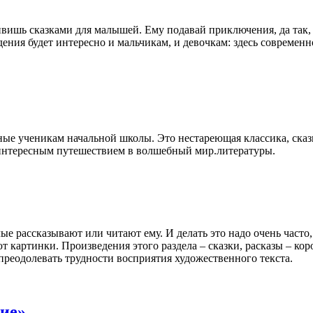
вишь сказками для малышей. Ему подавай приключения, да так, 
дения будет интересно и мальчикам, и девочкам: здесь современн
ые ученикам начальной школы. Это нестареющая классика, сказк
и интересным путешествием в волшебный мир.литературы.
ые рассказывают или читают ему. И делать это надо очень часто
картинки. Произведения этого раздела – сказки, расказы – ко
еодолевать трудности восприятия художественного текста.
ие»