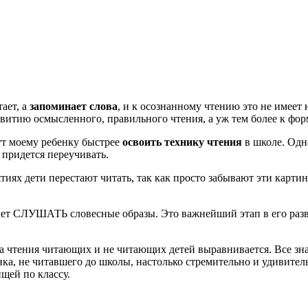
тает, а
запоминает слова
, и к осознанному чтению это не имеет
азвитию осмысленного, правильного чтения, а уж тем более к ф
ут моему ребенку быстрее
освоить технику чтения
в школе. Одн
 придется переучивать.
иях дети перестают читать, так как просто забывают эти картин
очет СЛУШАТЬ словесные образы. Это важнейший этап в его разви
а чтения читающих и не читающих детей выравнивается. Все знаю
енка, не читавшего до школы, настолько стремительно и удивител
щей по классу.