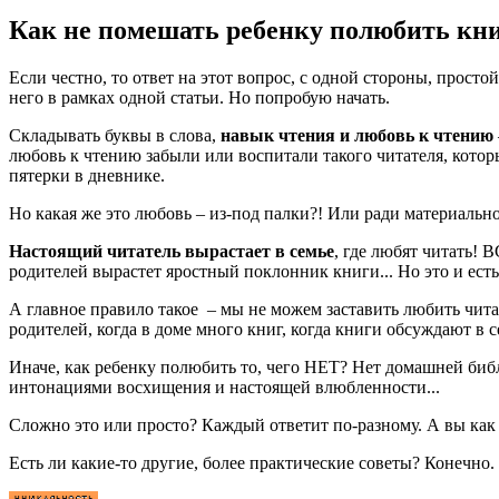
Как не помешать ребенку полюбить кн
Если честно, то ответ на этот вопрос, с одной стороны, просто
него в рамках одной статьи. Но попробую начать.
Складывать буквы в слова,
навык чтения и любовь к чтению
любовь к чтению забыли или воспитали такого читателя, которы
пятерки в дневнике.
Но какая же это любовь – из-под палки?! Или ради материальн
Настоящий читатель вырастает в семье
, где любят читать!
родителей вырастет яростный поклонник книги... Но это и ест
А главное правило такое – мы не можем заставить любить чита
родителей, когда в доме много книг, когда книги обсуждают в с
Иначе, как ребенку полюбить то, чего НЕТ? Нет домашней библ
интонациями восхищения и настоящей влюбленности...
Сложно это или просто? Каждый ответит по-разному. А вы как 
Есть ли какие-то другие, более практические советы? Конечно. 