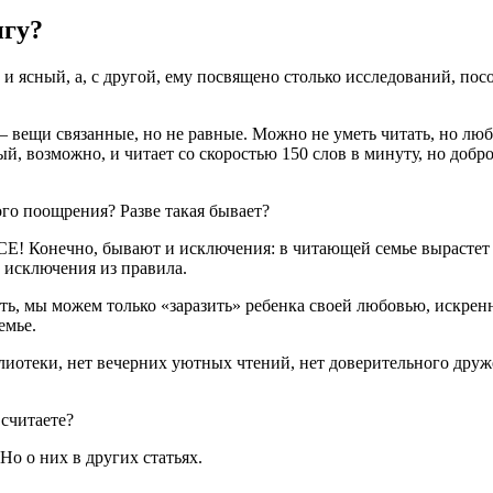
игу?
й и ясный, а, с другой, ему посвящено столько исследований, по
– вещи связанные, но не равные. Можно не уметь читать, но люб
й, возможно, и читает со скоростью 150 слов в минуту, но добро
ого поощрения? Разве такая бывает?
 ВСЕ! Конечно, бывают и исключения: в читающей семье вырасте
ь исключения из правила.
ть, мы можем только «заразить» ребенка своей любовью, искрен
емье.
иотеки, нет вечерних уютных чтений, нет доверительного друже
считаете?
Но о них в других статьях.