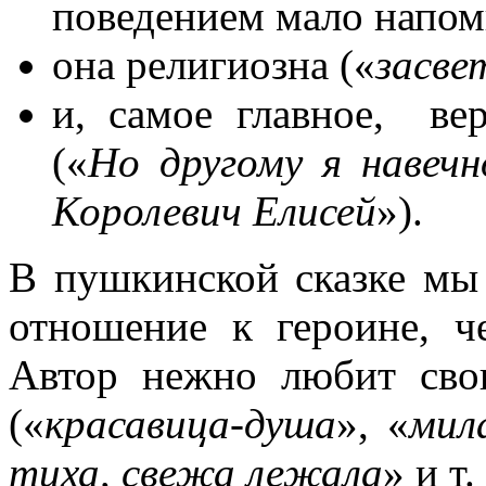
поведением мало напоми
она религиозна («
засве
и, самое главное, в
(«
Но другому я навечн
Королевич Елисей
»).
В пушкинской сказке мы 
отношение к героине, че
Автор нежно любит сво
(«
красавица-душа
», «
мил
тиха, свежа лежала
» и т. 