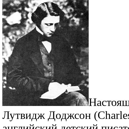
Настоящ
Лутвидж Доджсон (Charles
английский детский писат