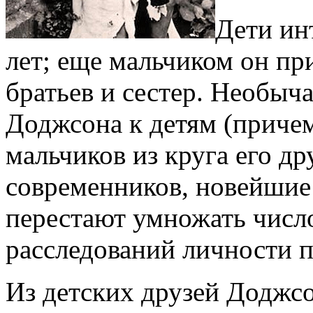
Дети ин
лет; еще мальчиком он п
братьев и сестер. Необыч
Доджсона к детям (приче
мальчиков из круга его др
современников, новейшие
перестают умножать числ
расследований личности п
Из детских друзей Доджсо