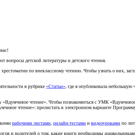
вас!
т вопросы детской литературы и детского чтения.
 хрестоматии по внеклассному чтению. Чтобы узнать о них, загл
еятельности в рубрике
«Статьи»
, где я опубликовала небольшую 
му «Вдумчивое чтение». Чтобы познакомиться с УМК «Вдумчивое
чивое чтение»: пролистать в электронном варианте Программу
рскими
рабочими листами
,
онлайн-тестами
и
видеоуроками
по лит
огов и родителей о том, какие книги необходимы дошкольникам