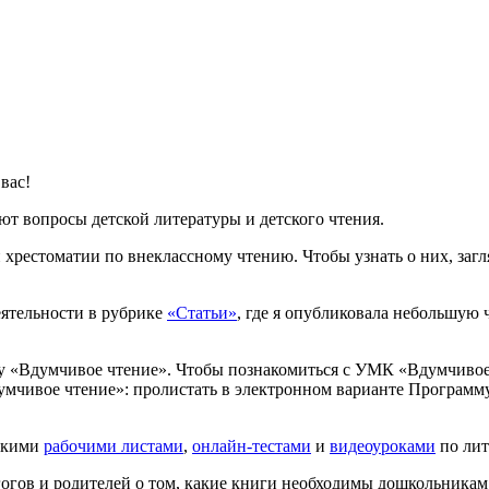
вас!
т вопросы детской литературы и детского чтения.
 хрестоматии по внеклассному чтению. Чтобы узнать о них, загл
еятельности в рубрике
«Статьи»
, где я опубликовала небольшую 
му «Вдумчивое чтение». Чтобы познакомиться с УМК «Вдумчивое
чивое чтение»: пролистать в электронном варианте Программу
рскими
рабочими листами
,
онлайн-тестами
и
видеоуроками
по лит
огов и родителей о том, какие книги необходимы дошкольникам