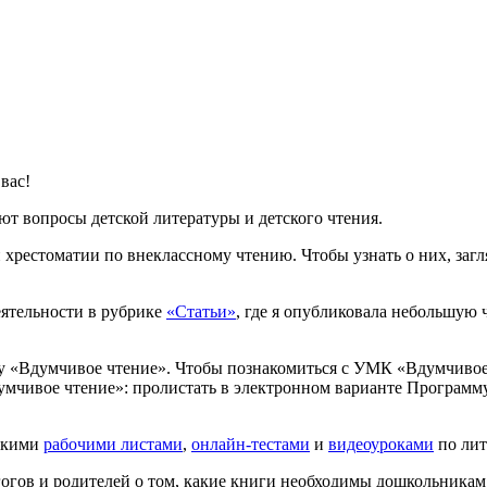
вас!
т вопросы детской литературы и детского чтения.
 хрестоматии по внеклассному чтению. Чтобы узнать о них, загл
еятельности в рубрике
«Статьи»
, где я опубликовала небольшую 
му «Вдумчивое чтение». Чтобы познакомиться с УМК «Вдумчивое
чивое чтение»: пролистать в электронном варианте Программу
рскими
рабочими листами
,
онлайн-тестами
и
видеоуроками
по лит
огов и родителей о том, какие книги необходимы дошкольникам